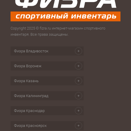
Copyright 2025 © fizra.ru интернет-магазин спортивного
инвентаря. Все права защищены.
Физра Владивосток
Физра Воронеж
Физра Казань
Физра Калининград
Физра Краснодар
Физра Красноярск