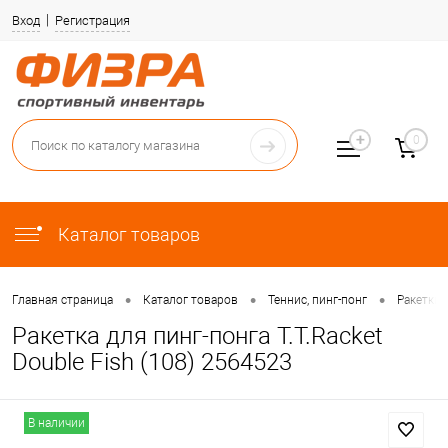
Вход
Регистрация
0
Каталог товаров
•
•
•
Главная страница
Каталог товаров
Теннис, пинг-понг
Ракетки 
Ракетка для пинг-понга T.T.Racket
Double Fish (108) 2564523
В наличии