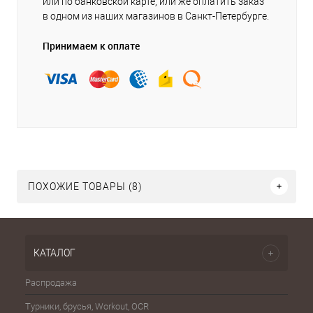
или по банковской карте, или же оплатить заказ
в одном из наших магазинов в Санкт-Петербурге.
Принимаем к оплате
ПОХОЖИЕ ТОВАРЫ (8)
КАТАЛОГ
Распродажа
Эспа
Турники, брусья, Workout, OCR
Шахма