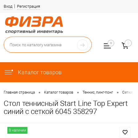
Вход
Регистрация
0
Каталог товаров
•
•
•
Главная страница
Каталог товаров
Теннис, пинг-понг
Сетки, к
Стол теннисный Start Line Top Expert
синий с сеткой 6045 358297
В наличии