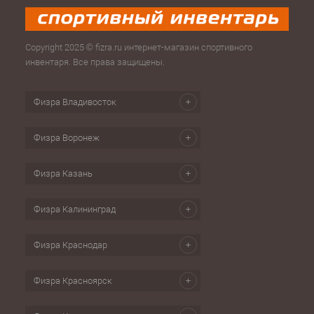
Copyright 2025 © fizra.ru интернет-магазин спортивного
инвентаря. Все права защищены.
Физра Владивосток
Физра Воронеж
Физра Казань
Физра Калининград
Физра Краснодар
Физра Красноярск