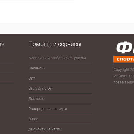
В корзину
 клик
Сравнение
е
В наличии
ия
Помощь и сервисы
Магазины и глобальные центры
Антисептики
Зима
Сумк
рюк
Вакансии
Велоспорт
Зонты
Copyright 20
Скам
магазин сп
Опт
Волейбол
Йо-йо, волчки
права защ
Тур
Оплата по Qr
Гимнастика
Плавание
Фитн
Доставка
Детям
Разное
Фут
Распродажи и скидки
Железо
Спортпит, бутылки, шейкеры
Шнур
О нас
Дисконтные карты