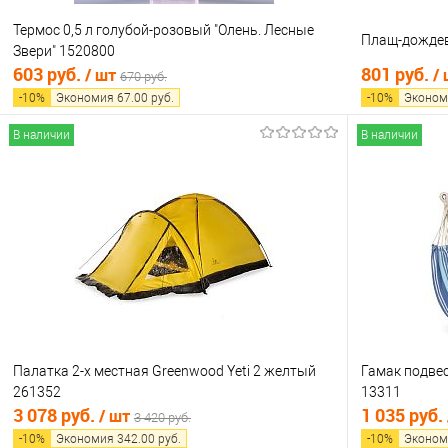
Термос 0,5 л голубой-розовый "Олень. Лесные
Плащ-дождев
Звери" 1520800
603 руб.
801 руб.
/ шт
/
670 руб.
-
10
%
Экономия
67.00
руб.
-
10
%
Эконом
В наличии
В наличии
В корзину
Купить в 1 клик
Сравнение
Купить в 1
В избранное
В наличии
В избранно
Палатка 2-х местная Greenwood Yeti 2 желтый
Гамак подве
261352
13311
3 078 руб.
1 035 руб.
/ шт
3 420 руб.
-
10
%
Экономия
342.00
руб.
-
10
%
Эконом