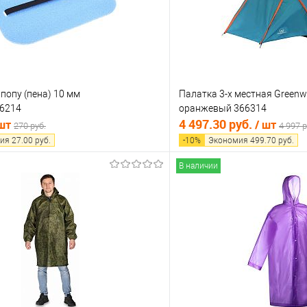
попу (пена) 10 мм
Палатка 3-х местная Greenw
6214
оранжевый 366314
4 497.30 руб.
 шт
/ шт
270 руб.
4 997 р
ия
27.00
руб.
-
10
%
Экономия
499.70
руб.
В наличии
В корзину
В корз
 клик
Сравнение
Купить в 1 клик
е
В наличии
В избранное