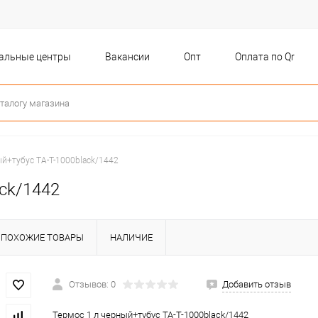
бальные центры
Вакансии
Опт
Оплата по Qr
ый+тубус TA-T-1000black/1442
ack/1442
ПОХОЖИЕ ТОВАРЫ
НАЛИЧИЕ
Отзывов: 0
Добавить отзыв
Термос 1 л черный+тубус TA-T-1000black/1442