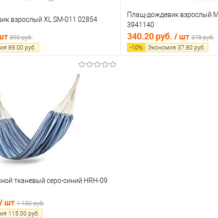
Плащ-дождевик взрослый M
ик взрослый XL SM-011 02854
3941140
340.20 руб.
 шт
/ шт
890 руб.
378 руб.
ия
89.00
руб.
-
10
%
Экономия
37.80
руб.
В корзину
В корз
 клик
Сравнение
Купить в 1 клик
е
В наличии
В избранное
сной тканевый серо-синий HRH-09
/ шт
1 150 руб.
ия
115.00
руб.