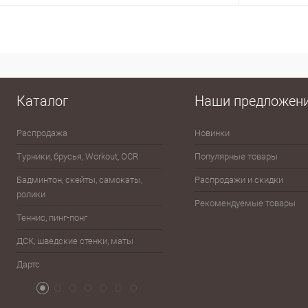
В корзину
Купить в 1 клик
Сравнение
Купить в 1
В избранное
В наличии
В избранно
Каталог
Наши предложен
Распродажа
Новинки
Эспандеры
Турники, брусья, Workout, OCR
Популярные товары
Шахматы, шашки, лото, домино,
карты
Бадминтон, скейты, самокаты,
Распродажи и скидки
ролики
Баскетбол
Рекомендуемые товары
Теннис, пинг-понг
Бейсбол, лапта
ДСК, шведские стенки, маты
Бокс, единоборства
Дартс
Атрибутика болельщика