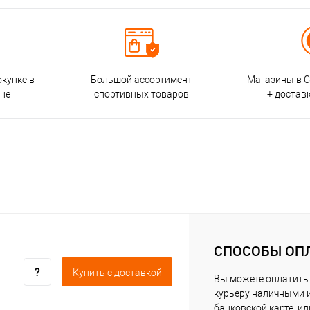
окупке в
Большой ассортимент
Магазины в С
ине
спортивных товаров
+ достав
СПОСОБЫ ОП
Купить c доставкой
Вы можете оплатить
курьеру наличными 
банковской карте, ил