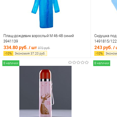
Плащ-дождевик взрослый M 46-48 синий
Сидушка под 
3941139
1491815/122
334.80 руб.
243 руб.
/ шт
/
372 руб.
-
10
%
Экономия
37.20
руб.
-
10
%
Эконом
В наличии
В наличии
В корзину
Купить в 1 клик
Сравнение
Купить в 1
В избранное
В наличии
В избранно