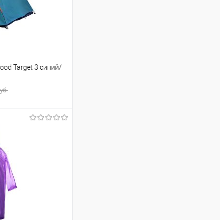
ood Target 3 синий/
уб.
ину
Сравнение
В наличии