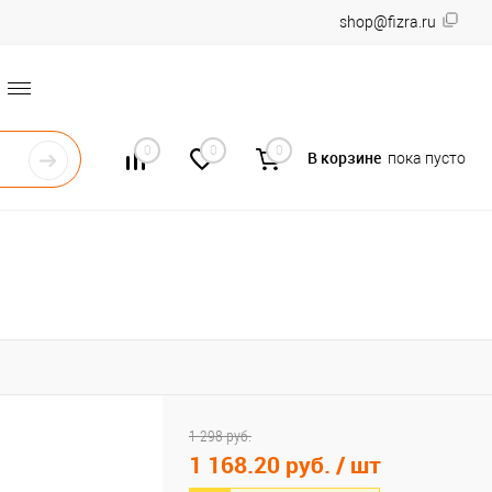
shop@fizra.ru
0
0
0
В корзине
пока пусто
1 298 руб.
1 168.20 руб.
/ шт