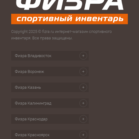
Copyright 2025 © fizra.ru интернет-магазин спортивного
инвентаря. Все права защищены.
Физра Владивосток
Физра Воронеж
Физра Казань
Физра Калининград
Физра Краснодар
Физра Красноярск