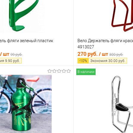
ель фляги зеленый пластик
Вело Держатель фляги кра
4913027
270 руб.
/ шт
/ шт
99 руб.
300 руб.
ия
9.90
руб.
-
10
%
Экономия
30.00
руб.
В наличии
В корзину
В корз
 клик
Сравнение
Купить в 1 клик
е
В наличии
В избранное