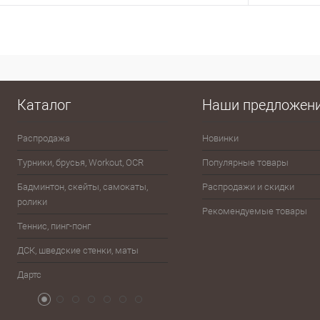
В корзину
Купить в 1 клик
Сравнение
Купить в 1
В избранное
В наличии
В избранно
Каталог
Наши предложен
Распродажа
Новинки
Эспандеры
Турники, брусья, Workout, OCR
Популярные товары
Шахматы, шашки, лото, домино,
карты
Бадминтон, скейты, самокаты,
Распродажи и скидки
ролики
Баскетбол
Рекомендуемые товары
Теннис, пинг-понг
Бейсбол, лапта
ДСК, шведские стенки, маты
Бокс, единоборства
Дартс
Атрибутика болельщика