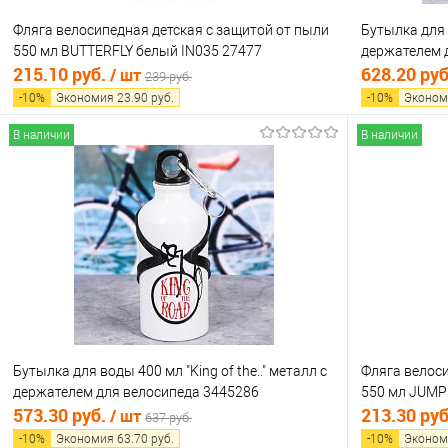
Фляга велосипедная детская с защитой от пыли
Бутылка для 
550 мл BUTTERFLY белый IN035 27477
держателем 
215.10 руб.
628.20 ру
/ шт
239 руб.
-
10
%
Экономия
23.90
руб.
-
10
%
Эконом
В наличии
В наличии
В корзину
Купить в 1 клик
Сравнение
Купить в 1
В избранное
В наличии
В избранно
Бутылка для воды 400 мл "King of the.." металл с
Фляга велоси
держателем для велосипеда 3445286
550 мл JUMP
573.30 руб.
213.30 ру
/ шт
637 руб.
-
10
%
Экономия
63.70
руб.
-
10
%
Эконом