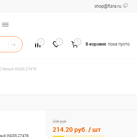
shop@fizra.ru
0
0
0
В корзине
пока пусто
GO белый IN035 27478
238 руб.
214.20 руб.
/ шт
лый IN035 27478