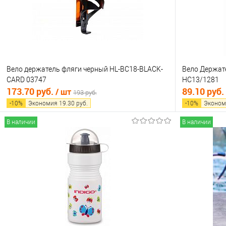
Вело держатель фляги черный HL-BC18-BLACK-
Вело Держат
CARD 03747
HC13/1281
173.70 руб.
89.10 руб.
/ шт
193 руб.
-
10
%
Экономия
19.30
руб.
-
10
%
Эконом
В наличии
В наличии
В корзину
Купить в 1 клик
Сравнение
Купить в 1
В избранное
В наличии
В избранно