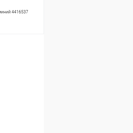
миний 4416537
ину
Сравнение
В наличии