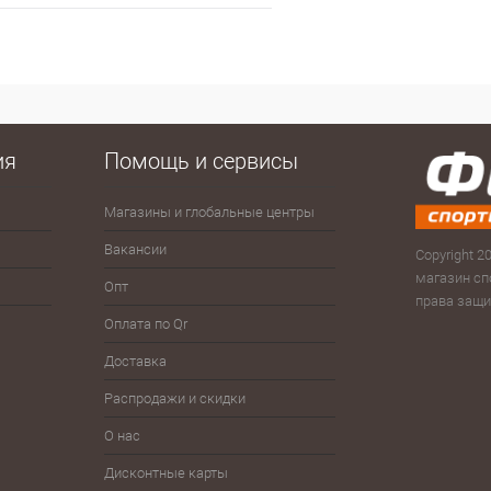
В корзину
 клик
Сравнение
е
В наличии
ия
Помощь и сервисы
Магазины и глобальные центры
Антисептики
Зима
Сумк
рюк
Вакансии
Велоспорт
Зонты
Copyright 20
Скам
магазин сп
Опт
Волейбол
Йо-йо, волчки
права защ
Тур
Оплата по Qr
Гимнастика
Плавание
Фитн
Доставка
Детям
Разное
Фут
Распродажи и скидки
Железо
Спортпит, бутылки, шейкеры
Шнур
О нас
Дисконтные карты