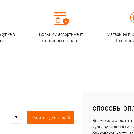
окупке в
Большой ассортимент
Магазины в С
ине
спортивных товаров
+ достав
СПОСОБЫ ОП
Купить c доставкой
Вы можете оплатить
курьеру наличными 
банковской карте, ил