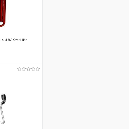
сный алюминий
ину
Сравнение
В наличии