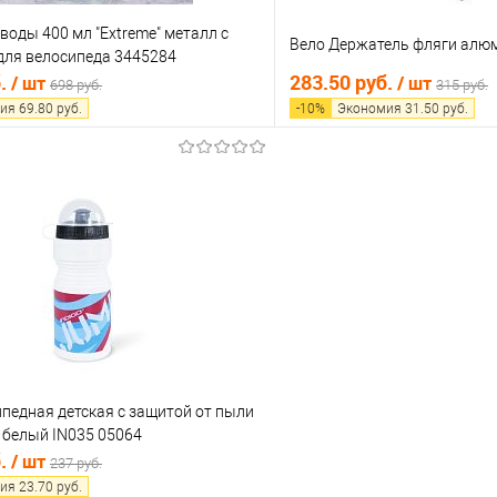
воды 400 мл "Extreme" металл с
Вело Держатель фляги алю
для велосипеда 3445284
б.
283.50 руб.
/ шт
/ шт
698 руб.
315 руб.
ия
69.80
руб.
-
10
%
Экономия
31.50
руб.
В корзину
В корз
 клик
Сравнение
Купить в 1 клик
е
В наличии
В избранное
педная детская с защитой от пыли
 белый IN035 05064
б.
/ шт
237 руб.
ия
23.70
руб.