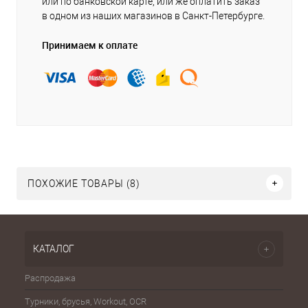
или по банковской карте, или же оплатить заказ
в одном из наших магазинов в Санкт-Петербурге.
Принимаем к оплате
ПОХОЖИЕ ТОВАРЫ (8)
КАТАЛОГ
Распродажа
Эспа
Турники, брусья, Workout, OCR
Шахма