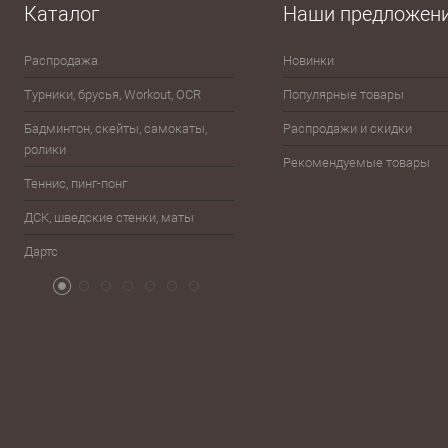
В избранное
В наличии
В избранно
Каталог
Наши предложен
Распродажа
Новинки
Эспандеры
Турники, брусья, Workout, OCR
Популярные товары
Шахматы, шашки, лото, домино,
карты
Бадминтон, скейты, самокаты,
Распродажи и скидки
ролики
Баскетбол
Рекомендуемые товары
Теннис, пинг-понг
Бейсбол, лапта
ДСК, шведские стенки, маты
Бокс, единоборства
Дартс
Атрибутика болельщика