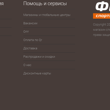
е
В наличии
ия
Помощь и сервисы
Магазины и глобальные центры
Антисептики
Зима
Сумк
рюк
Вакансии
Велоспорт
Зонты
Copyright 20
Скам
магазин сп
Опт
Волейбол
Йо-йо, волчки
права защ
Тур
Оплата по Qr
Гимнастика
Плавание
Фитн
Доставка
Детям
Разное
Фут
Распродажи и скидки
Железо
Спортпит, бутылки, шейкеры
Шнур
О нас
Дисконтные карты