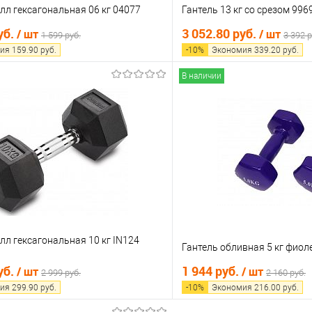
лл гексагональная 06 кг 04077
Гантель 13 кг со срезом 996
уб.
3 052.80 руб.
/ шт
/ шт
1 599 руб.
3 392 р
ия
159.90
руб.
-
10
%
Экономия
339.20
руб.
В наличии
В корзину
В корз
 клик
Сравнение
Купить в 1 клик
е
В наличии
В избранное
лл гексагональная 10 кг IN124
Гантель обливная 5 кг фиол
уб.
1 944 руб.
/ шт
/ шт
2 999 руб.
2 160 руб.
ия
299.90
руб.
-
10
%
Экономия
216.00
руб.