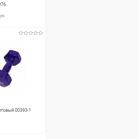
976
уб.
ину
Сравнение
В наличии
етовый 00393-1