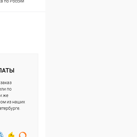
ка по России
ЛАТЫ
 заказ
или по
и же
ном из наших
етербурге.