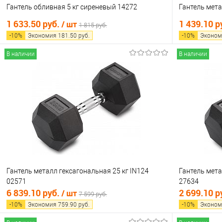
Гантель обливная 5 кг сиреневый 14272
Гантель мета
1 633.50 руб.
1 439.10 р
/ шт
1 815 руб.
-
10
%
Экономия
181.50
руб.
-
10
%
Эконом
В наличии
В наличии
В корзину
Купить в 1 клик
Сравнение
Купить в 1
В избранное
В наличии
В избранно
Гантель металл гексагональная 25 кг IN124
Гантель мета
02571
27634
6 839.10 руб.
2 699.10 р
/ шт
7 599 руб.
-
10
%
Экономия
759.90
руб.
-
10
%
Эконом