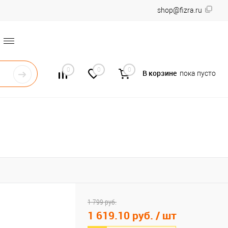
shop@fizra.ru
0
0
0
В корзине
пока пусто
1 799 руб.
1 619.10 руб.
/ шт