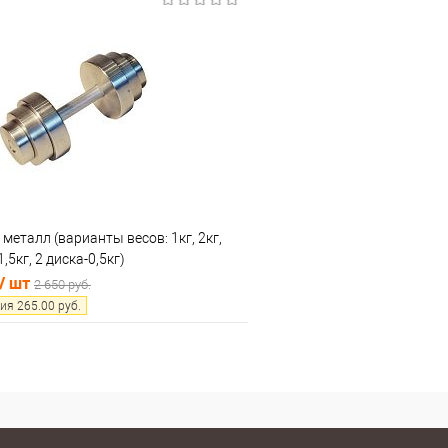
В корзину
В корз
 клик
Сравнение
Купить в 1 клик
е
В наличии
В избранное
 металл (варианты весов: 1кг, 2кг,
1,5кг, 2 диска-0,5кг)
/ шт
2 650 руб.
ия
265.00
руб.
В корзину
 клик
Сравнение