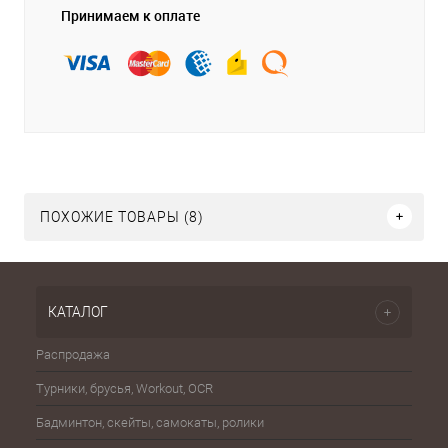
Принимаем к оплате
ПОХОЖИЕ ТОВАРЫ (8)
КАТАЛОГ
Распродажа
Эспа
Турники, брусья, Workout, OCR
Шахма
Бадминтон, скейты, самокаты, ролики
Баске