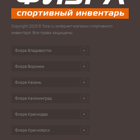
Copyright 2025 © fizra.ru интернет-магазин спортивного
инвентаря. Все права защищены.
Физра Владивосток
Физра Воронеж
Физра Казань
Физра Калининград
Физра Краснодар
Физра Красноярск