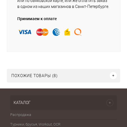
или по банковской карте, или же оплатить заказ
в одном из наших магазинов в Санкт-Петербурге.
Принимаем к оплате
ПОХОЖИЕ ТОВАРЫ (8)
КАТАЛОГ
Распродажа
Эспа
Турники, брусья, Workout, OCR
Шахма