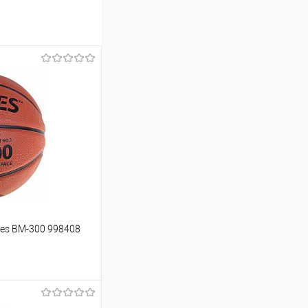
es BM-300 998408
ину