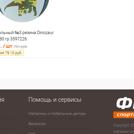
ольный №3 резина Dinozaur
80 гр 3597226
б.
/ шт
791 руб.
ия
79.10
руб.
В корзину
 клик
Сравнение
е
В наличии
ия
Помощь и сервисы
Магазины и глобальные центры
Антисептики
Зима
Сумк
рюк
Вакансии
Велоспорт
Зонты
Copyright 20
Скам
магазин сп
Опт