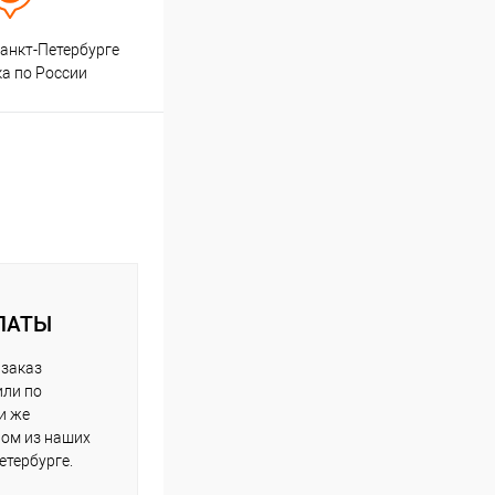
анкт-Петербурге
ка по России
ЛАТЫ
 заказ
или по
и же
ном из наших
етербурге.