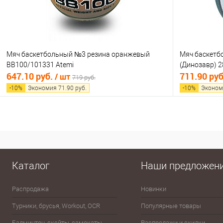
Мяч баскетбольный №3 резина оранжевый
Мяч баскетб
BB100/101331 Atemi
(Динозавр) 2
647.10 руб.
711.90 ру
/ шт
719 руб.
-
10
%
Экономия
71.90
руб.
-
10
%
Эконом
В корзину
Купить в 1 клик
Сравнение
Купить в 1
В избранное
В наличии
В избранно
Каталог
Наши предложен
Распродажа
Новинки
Эспандеры
Турники, брусья, Workout, OCR
Популярные товары
Шахматы, шашки, лото, домино,
карты
Бадминтон, скейты, самокаты,
Распродажи и скидки