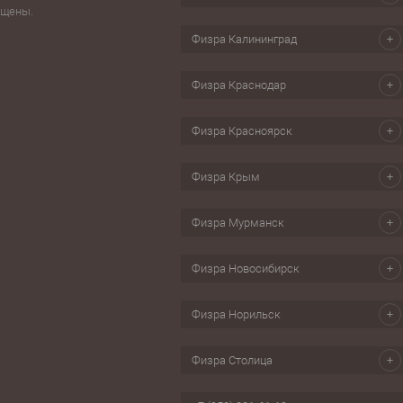
Настольные игры
Шагомер
ищены.
изм
Свистки
Физра Калининград
ес, йога
Секундомеры
бол
Физра Краснодар
Скандинавская ходьба
ки для обуви
Физра Красноярск
Физра Крым
Физра Мурманск
Физра Новосибирск
Физра Норильск
Физра Столица