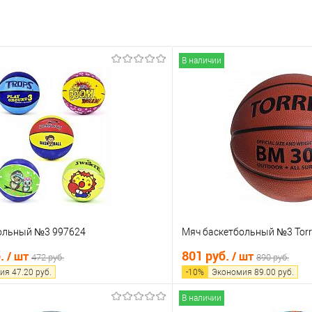
В наличии
ольный №3 997624
Мяч баскетбольный №3 Torr
б.
801 руб.
/ шт
/ шт
472 руб.
890 руб.
ия
47.20
руб.
-
10
%
Экономия
89.00
руб.
В наличии
В корзину
В корз