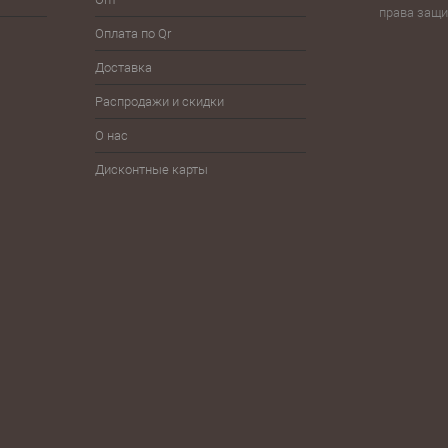
Волейбол
Йо-йо, волчки
права защ
Тур
Оплата по Qr
Гимнастика
Плавание
Фитн
Доставка
Детям
Разное
Фут
Распродажи и скидки
Железо
Спортпит, бутылки, шейкеры
Шнур
О нас
Дисконтные карты