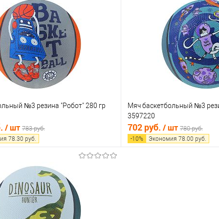
 клик
Сравнение
Купить в 1 клик
е
В наличии
В избранное
льный №3 резина "Робот" 280 гр
Мяч баскетбольный №3 рези
3597220
б.
702 руб.
/ шт
/ шт
783 руб.
780 руб.
ия
78.30
руб.
-
10
%
Экономия
78.00
руб.
В корзину
В корз
 клик
Сравнение
Купить в 1 клик
е
В наличии
В избранное