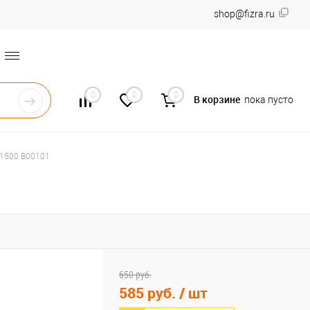
shop@fizra.ru
0
0
0
В корзине
пока пусто
-1500 B00101
650 руб.
585 руб.
/ шт