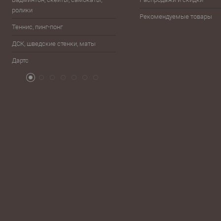
ролики
Баскетбол
Рекомендуемые товары
Теннис, пинг-понг
Бейсбол, лапта
ДСК, шведские стенки, маты
Бокс, единоборства
Дартс
Атрибутика болельщика