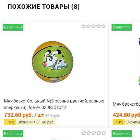
ПОХОЖИЕ ТОВАРЫ (8)
В наличии
В наличии
Мяч баскетбольный №3 резина цветной, разные
Мяч баскетб
зверюшки) Joerex 03JB/01022
732.60 руб.
424.80 ру
/ шт
814 руб.
-
10
%
Экономия
81.40
руб.
-
10
%
Эконом
В наличии
В наличии
В корзину