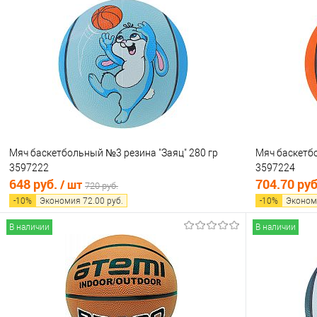
Купить в 1 клик
Сравнение
Купить в 1
В избранное
В наличии
В избранно
Мяч баскетбольный №3 резина "Заяц" 280 гр
Мяч баскетбо
3597222
3597224
648 руб.
704.70 ру
/ шт
720 руб.
-
10
%
Экономия
72.00
руб.
-
10
%
Эконом
В наличии
В наличии
В корзину
Купить в 1 клик
Сравнение
Купить в 1
В избранное
В наличии
В избранно