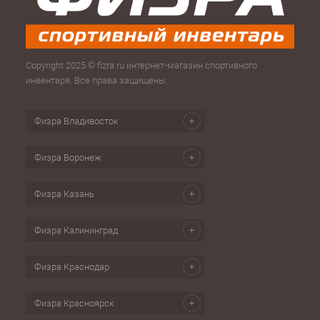
Copyright 2025 © fizra.ru интернет-магазин спортивного
инвентаря. Все права защищены.
Физра Владивосток
Физра Воронеж
Физра Казань
Физра Калининград
Физра Краснодар
Физра Красноярск