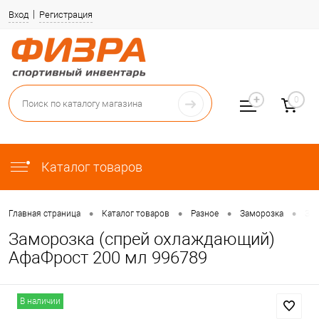
Вход
Регистрация
0
Каталог товаров
•
•
•
•
Главная страница
Каталог товаров
Разное
Заморозка
Зам
Заморозка (спрей охлаждающий)
АфаФрост 200 мл 996789
В наличии