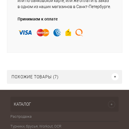
или по банковской карте, или же оплатить заказ
в одном из наших магазинов в Санкт-Петербурге.
Принимаем к оплате
ПОХОЖИЕ ТОВАРЫ (7)
КАТАЛОГ
Распродажа
Эспа
Турники, брусья, Workout, OCR
Шахма