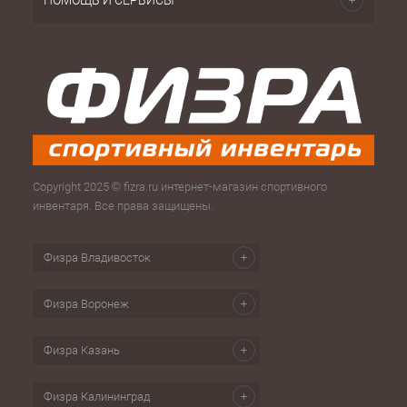
ПОМОЩЬ И СЕРВИСЫ
Copyright 2025 © fizra.ru интернет-магазин спортивного
инвентаря. Все права защищены.
Физра Владивосток
Физра Воронеж
Физра Казань
Физра Калининград