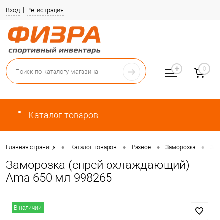
Вход
Регистрация
0
Каталог товаров
•
•
•
•
Главная страница
Каталог товаров
Разное
Заморозка
Зам
Заморозка (спрей охлаждающий)
Ama 650 мл 998265
В наличии