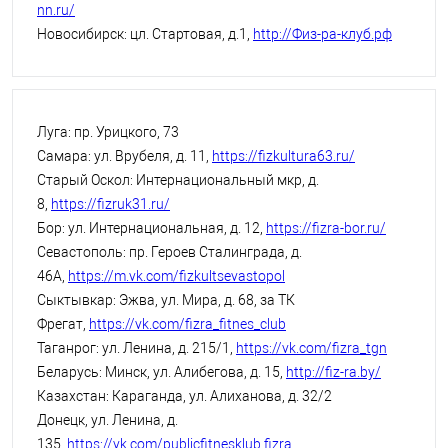
nn.ru/
Новосибирск: цл. Стартовая, д.1,
http://Физ-ра-клуб.рф
Луга: пр. Урицкого, 73
Самара: ул. Врубеля, д. 11,
https://fizkultura63.ru/
Старый Оскол: Интернациональный мкр, д.
8,
https://fizruk31.ru/
Бор: ул. Интернациональная, д. 12,
https://fizra-bor.ru/
Севастополь: пр. Героев Сталинграда, д.
46А,
https://m.vk.com/fizkultsevastopol
Сыктывкар: Эжва, ул. Мира, д. 68, за ТК
Фрегат,
https://vk.com/fizra_fitnes_club
Таганрог: ул. Ленина, д. 215/1,
https://vk.com/fizra_tgn
Беларусь: Минск, ул. Алибегова, д. 15,
http://fiz-ra.by/
Казахстан: Караганда, ул. Алиханова, д. 32/2
Донецк, ул. Ленина, д.
135,
https://vk.com/publicfitnesklub.fizra