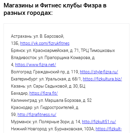
Магазины и Фитнес клубы Физра в
разных городах:
Астрахань: ул. В. Барсовой,
13Б,
https://vk.com/fizrukfitnes
Брянск: ул. Красноармейская, д. 71, ТРЦ Тимошковых
Владивосток: ул. Прапорщика Комарова, д.
4,
https://www.fizra.net/
Волгоград: Гражданский пр, д. 119,
https://style-fizra.ru/
Екатеринбург: ул. Уральская, д. 68/1,
https://fizkultura.biz/
Казань: ул. Сары Садыковой, д. 30, БЦ
Бахадир,
https://fizra.fit/
Калининград: ул. Маршала Борзова, д. 52
Краснодар: ул. Гидростроителей, д.
59,
http://fizrafitness.ru/
Мурманск: ул. Полярные Зори, д. 14,
http://fizkult51.ru/
Нижний Новгород: ул. Бурнаковская, 103А,
https://fizkult-