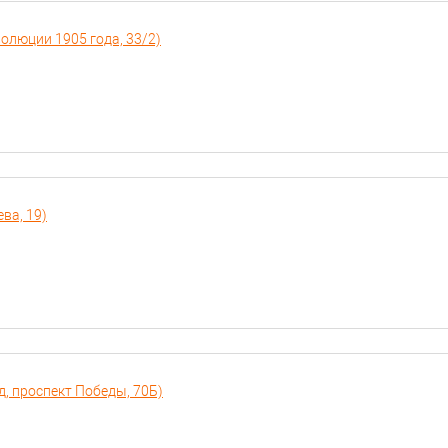
волюции 1905 года, 33/2)
ева, 19)
д, проспект Победы, 70Б)