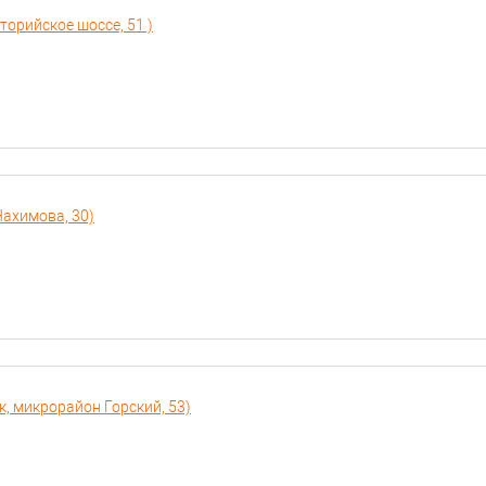
торийское шоссе, 51 )
Нахимова, 30)
к, микрорайон Горский, 53)