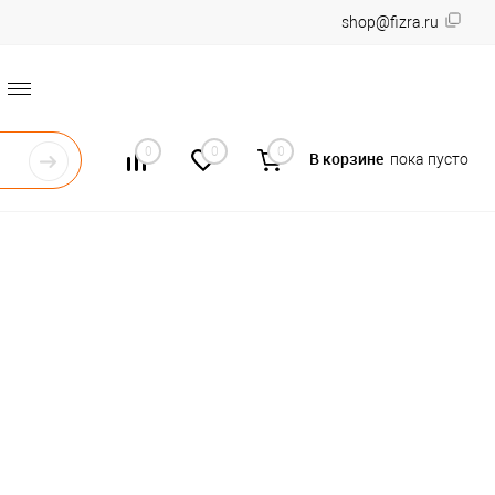
shop@fizra.ru
0
0
0
В корзине
пока пусто