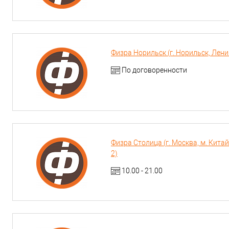
Физра Норильск (г. Норильск, Лени
По договоренности
Физра Столица (г. Москва, м. Китай-
2)
10.00 - 21.00