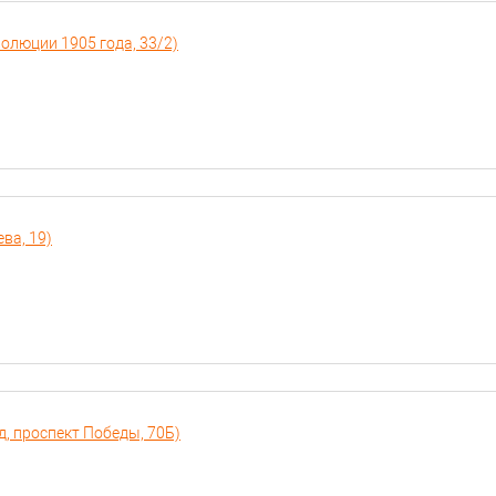
волюции 1905 года, 33/2)
ева, 19)
д, проспект Победы, 70Б)