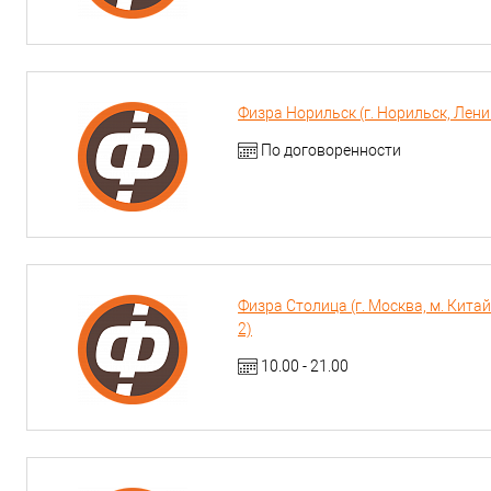
Физра Норильск (г. Норильск, Лени
По договоренности
Физра Столица (г. Москва, м. Китай-
2)
10.00 - 21.00