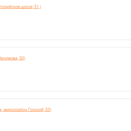
торийское шоссе, 51 )
Нахимова, 30)
к, микрорайон Горский, 53)