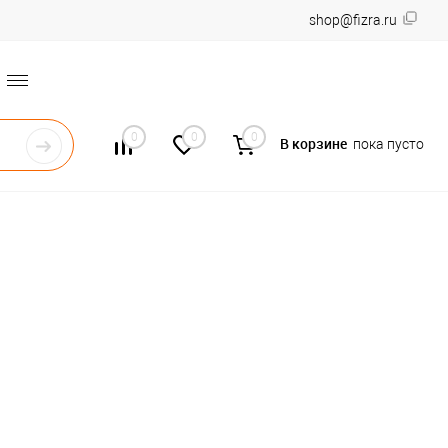
shop@fizra.ru
0
0
0
В корзине
пока пусто